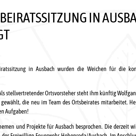
EIRATSSITZUNG IN AUSBA
GT
iratssitzung in Ausbach wurden die Weichen für die k
s stellvertretender Ortsvorsteher steht ihm künftig Wolfgan
f gewählt, die neu im Team des Ortsbeirates mitarbeitet. He
den Aufgaben!
hemen und Projekte für Ausbach besprochen. Die derzeit wi
der Freiwillige Feuerwehr Hohenroda/Ausbach. Im Anschlu