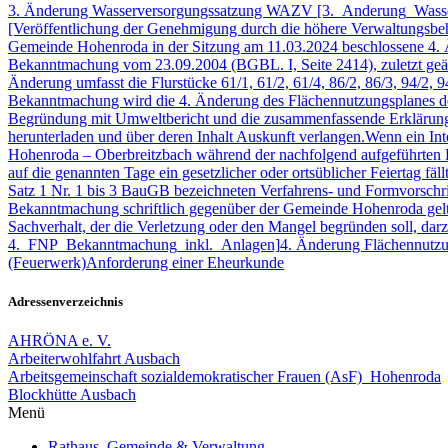
3. Änderung Wasserversorgungssatzung WAZV [3._Anderung_Wasse
[Veröffentlichung der Genehmigung durch die höhere Verwaltungsbe
Gemeinde Hohenroda in der Sitzung am 11.03.2024 beschlossene 4.
Bekanntmachung vom 23.09.2004 (BGBL. I, Seite 2414), zuletzt geän
Änderung umfasst die Flurstücke 61/1, 61/2, 61/4, 86/2, 86/3, 94/2, 
Bekanntmachung wird die 4. Änderung des Flächennutzungsplanes 
Begründung mit Umweltbericht und die zusammenfassende Erklärun
herunterladen und über deren Inhalt Auskunft verlangen.Wenn ein I
Hohenroda – Oberbreitzbach während der nachfolgend aufgeführten D
auf die genannten Tage ein gesetzlicher oder ortsüblicher Feiertag fä
Satz 1 Nr. 1 bis 3 BauGB bezeichneten Verfahrens- und Formvorschrif
Bekanntmachung schriftlich gegenüber der Gemeinde Hohenroda gelte
Sachverhalt, der die Verletzung oder den Mangel begründen soll, 
4._FNP_Bekanntmachung_inkl._Anlagen]
4. Änderung Flächennutzu
(Feuerwerk)
Anforderung einer Eheurkunde
Adressenverzeichnis
AHRÖNA e. V.
Arbeiterwohlfahrt Ausbach
Arbeitsgemeinschaft sozialdemokratischer Frauen (AsF) Hohenroda
Blockhütte Ausbach
Menü
Rathaus, Gemeinde & Verwaltung