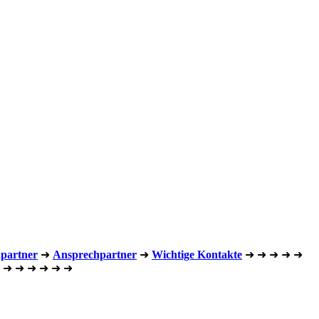
hpartner
➜
Ansprechpartner
➜
Wichtige Kontakte
➜
➜
➜
➜
➜
➜
➜
➜
➜
➜
➜
➜