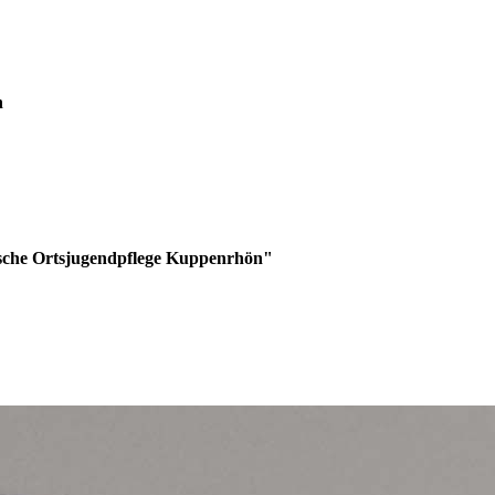
n
ische Ortsjugendpflege Kuppenrhön"