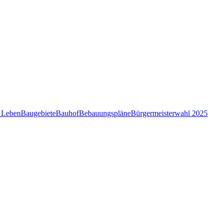
 Leben
Baugebiete
Bauhof
Bebauungspläne
Bürgermeisterwahl 2025