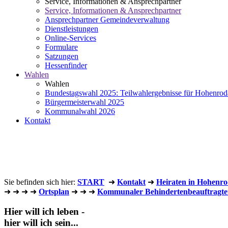
Service, Informationen & Ansprechpartner
Service, Informationen & Ansprechpartner
Ansprechpartner Gemeindeverwaltung
Dienstleistungen
Online-Services
Formulare
Satzungen
Hessenfinder
Wahlen
Wahlen
Bundestagswahl 2025: Teilwahlergebnisse für Hohenrod
Bürgermeisterwahl 2025
Kommunalwahl 2026
Kontakt
Sie befinden sich hier:
START
➜
Kontakt
➜
Heiraten in Hohenr
➜
➜
➜
➜
Ortsplan
➜
➜
➜
Kommunaler Behindertenbeauftragte
Hier will ich leben -
hier will ich sein...