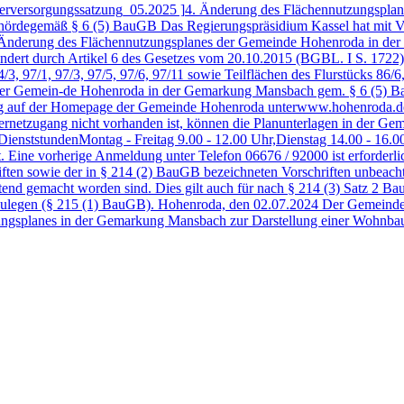
rversorgungssatzung_05.2025 ]
4. Änderung des Flächennutzungspla
hördegemäß § 6 (5) BauGB Das Regierungspräsidium Kassel hat mit V
 Änderung des Flächennutzungsplanes der Gemeinde Hohenroda in de
dert durch Artikel 6 des Gesetzes vom 20.10.2015 (BGBL. I S. 1722),
94/3, 97/1, 97/3, 97/5, 97/6, 97/11 sowie Teilflächen des Flurstücks 86
der Gemein-de Hohenroda in der Gemarkung Mansbach gem. § 6 (5) B
g auf der Homepage der Gemeinde Hohenroda unterwww.hohenroda.de 
nternetzugang nicht vorhanden ist, können die Planunterlagen in der
ienststundenMontag - Freitag 9.00 - 12.00 Uhr,Dienstag 14.00 - 16.0
llt. Eine vorherige Anmeldung unter Telefon 06676 / 92000 ist erforder
ten sowie der in § 214 (2) BauGB bezeichneten Vorschriften unbeachtli
nd gemacht worden sind. Dies gilt auch für nach § 214 (3) Satz 2 B
darzulegen (§ 215 (1) BauGB). Hohenroda, den 02.07.2024 Der Gemein
ngsplanes in der Gemarkung Mansbach zur Darstellung einer Wohnba