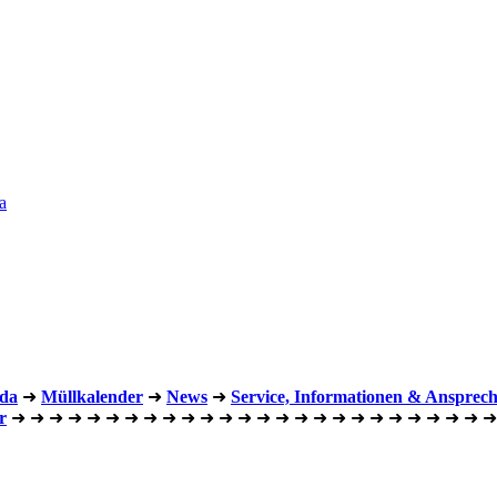
a
oda
➜
Müllkalender
➜
News
➜
Service, Informationen & Ansprec
r
➜
➜
➜
➜
➜
➜
➜
➜
➜
➜
➜
➜
➜
➜
➜
➜
➜
➜
➜
➜
➜
➜
➜
➜
➜