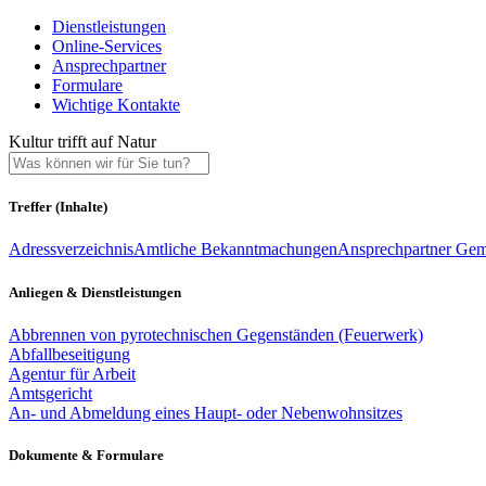
Dienstleistungen
Online-Services
Ansprechpartner
Formulare
Wichtige Kontakte
Kultur trifft auf Natur
Treffer (Inhalte)
Adressverzeichnis
Amtliche Bekanntmachungen
Ansprechpartner Gem
Anliegen & Dienstleistungen
Abbrennen von pyrotechnischen Gegenständen (Feuerwerk)
Abfallbeseitigung
Agentur für Arbeit
Amtsgericht
An- und Abmeldung eines Haupt- oder Nebenwohnsitzes
Dokumente & Formulare