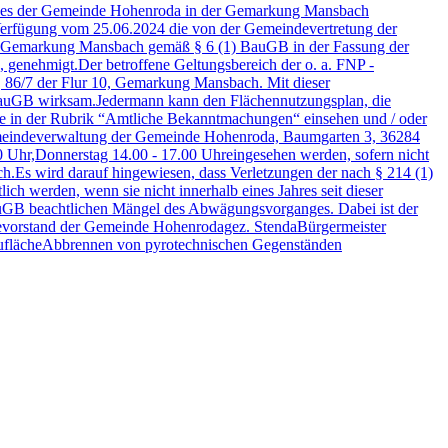
nes der Gemeinde Hohenroda in der Gemarkung Mansbach
erfügung vom 25.06.2024 die von der Gemeindevertretung der
r Gemarkung Mansbach gemäß § 6 (1) BauGB in der Fassung der
 genehmigt.Der betroffene Geltungsbereich der o. a. FNP -
/6, 86/7 der Flur 10, Gemarkung Mansbach. Mit dieser
auGB wirksam.Jedermann kann den Flächennutzungsplan, die
in der Rubrik “Amtliche Bekanntmachungen“ einsehen und / oder
 Gemeindeverwaltung der Gemeinde Hohenroda, Baumgarten 3, 36284
0 Uhr,Donnerstag 14.00 - 17.00 Uhreingesehen werden, sofern nicht
lich.Es wird darauf hingewiesen, dass Verletzungen der nach § 214 (1)
ch werden, wenn sie nicht innerhalb eines Jahres seit dieser
auGB beachtlichen Mängel des Abwägungsvorganges. Dabei ist der
devorstand der Gemeinde Hohenrodagez. StendaBürgermeister
ufläche
Abbrennen von pyrotechnischen Gegenständen