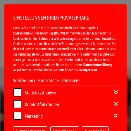
EINSTELLUNGEN IHRER PRIVATSPHÄRE
Diese Website schützt Ihre Privatsphäre durch die Einhaltung der EU-
Datenschutz-Grundverordnung (DSGVO). Wir verwenden daher zunächst nur
Cookies, die für den Betrieb der Webseite zwingend erforderlich sind. Zusätzliche
Cookies werden nur mit Ihrer aktiven Zustimmung verwendet. Bitte beachten Sie,
dass auf Basis Ihrer Einstellungen eventuell nicht alle Funktionalitäten der Seite
zur Verfügung stehen. Es steht Ihnen jederzeit frei, Ihre Zustimmung zu geben, zu
verweigern oder zurückzuziehen, indem Sie den Link unten auf dieser Seite
MENÜ
aufrufen. Weitere Informationen finden Sie in unserer
Datenschutzerklärung
.
Angaben zum Betreiber dieser Webseite finden Sie im
Impressum
.
Welche Cookies möchten Sie zulassen?
Statistik / Analyse
Komfortfunktionen
Marketing