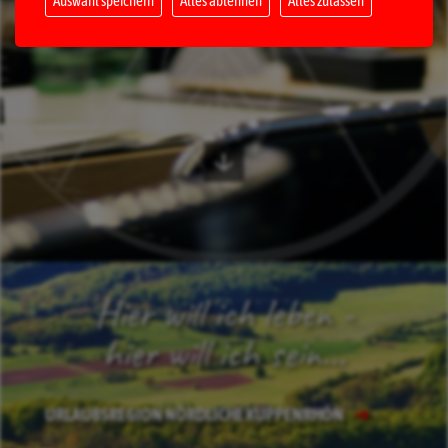
Auswahl speichern
Alles ablehnen
Alles zulassen
Hier will ich leben -
hier will ich sein...
URLAUBSREGION NÖRDLICHE KUPPENRHÖN