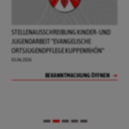
STELLENAUSSCHREIBUNG KINDER- UND
JUGENDARBEIT "EVANGELISCHE
ORTSJUGENDPFLEGE KUPPENRHÖN"
03.06.2026
BEKANNTMACHUNG ÖFFNEN
BEKANNTMACHUNG ÖFFNEN
BEKANNTMACHUNG ÖFFNEN
BEKANNTMACHUNG ÖFFNEN
BEKANNTMACHUNG ÖFFNEN