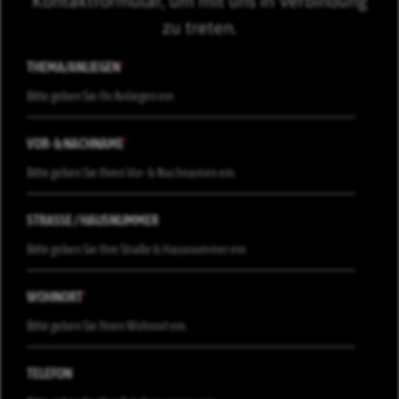
Kontaktformular, um mit uns in Verbindung
zu treten.
THEMA/ANLIEGEN
*
VOR- & NACHNAME
*
STRASSE / HAUSNUMMER
WOHNORT
*
TELEFON