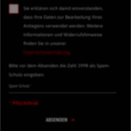
Sie erklären sich damit einverstanden,
dass Ihre Daten zur Bearbeitung Ihres
Anliegens verwendet werden. Weitere
Informationen und Widerrufshinweise
finden Sie in unserer
Datenschutzerklärung
.
Bitte vor dem Absenden die Zahl 3998 als Spam-
Schutz eingeben:
* Pflichtfeld
ABSENDEN