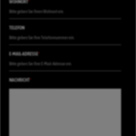
WOHNORT
*
TELEFON
E-MAIL-ADRESSE
*
NACHRICHT
*