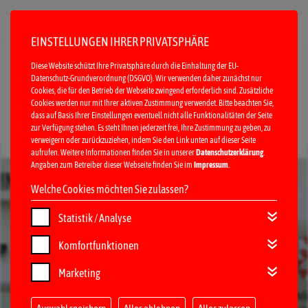
EINSTELLUNGEN IHRER PRIVATSPHÄRE
Diese Website schützt Ihre Privatsphäre durch die Einhaltung der EU-
Datenschutz-Grundverordnung (DSGVO). Wir verwenden daher zunächst nur
Cookies, die für den Betrieb der Webseite zwingend erforderlich sind. Zusätzliche
Cookies werden nur mit Ihrer aktiven Zustimmung verwendet. Bitte beachten Sie,
dass auf Basis Ihrer Einstellungen eventuell nicht alle Funktionalitäten der Seite
zur Verfügung stehen. Es steht Ihnen jederzeit frei, Ihre Zustimmung zu geben, zu
verweigern oder zurückzuziehen, indem Sie den Link unten auf dieser Seite
MENÜ
aufrufen. Weitere Informationen finden Sie in unserer
Datenschutzerklärung
.
Angaben zum Betreiber dieser Webseite finden Sie im
Impressum
.
Welche Cookies möchten Sie zulassen?
Statistik / Analyse
Komfortfunktionen
Marketing