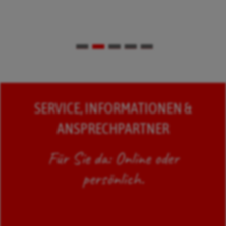
BEKANNTMACHUNG ÖFFNEN
SERVICE, INFORMATIONEN &
ANSPRECHPARTNER
Für Sie da: Online oder
persönlich.