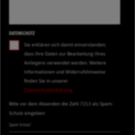
DATENSCHUTZ
*
Sie erklären sich damit einverstanden,
dass Ihre Daten zur Bearbeitung Ihres
Anliegens verwendet werden. Weitere
Informationen und Widerrufshinweise
finden Sie in unserer
Datenschutzerklärung
.
Bitte vor dem Absenden die Zahl 7213 als Spam-
Schutz eingeben: