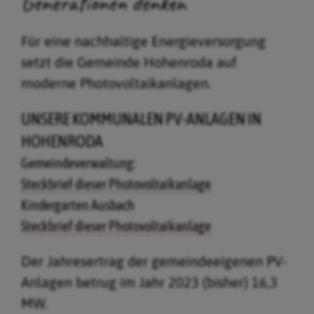
Generationen denken
Für eine nachhaltige Energieversorgung
setzt die Gemeinde Hohenroda auf
moderne Photovoltaikanlagen.
UNSERE KOMMUNALEN PV-ANLAGEN IN
HOHENRODA
Gemeindeverwaltung:
Steckbrief dieser Photovoltaikanlage
Kindergarten Ausbach
Steckbrief dieser Photovoltaikanlage
Der Jahresertrag der gemeindeeigenen PV-
Anlagen betrug im Jahr 2023 (bisher) 16,3
MW.