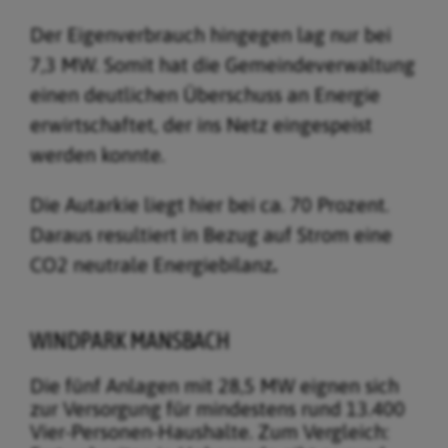
Der Eigenverbrauch hingegen lag nur bei
7,3 MW. Somit hat die Gemeindeverwaltung
einen deutlichen Überschuss an Energie
erwirtschaftet, der ins Netz eingespeist
werden konnte.
Die Autarkie liegt hier bei ca. 70 Prozent.
Daraus resultiert in Bezug auf Strom eine
CO2 neutrale Energiebilanz
.
WINDPARK MANSBACH
Die fünf Anlagen mit 28,5 MW eignen sich
zur Versorgung für mindestens rund 13.400
Vier-Personen-Haushalte. Zum Vergleich: