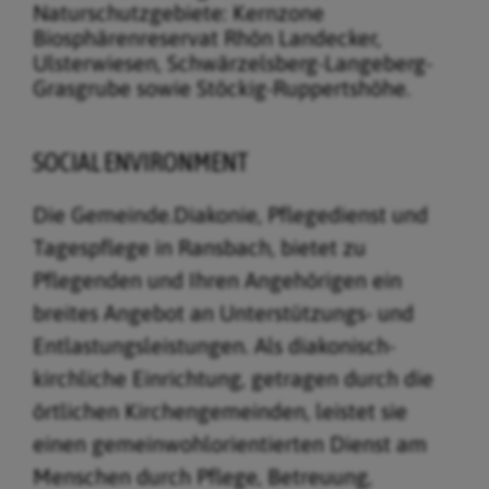
Naturschutzgebiete: Kernzone
Biosphärenreservat Rhön Landecker,
Ulsterwiesen, Schwärzelsberg-Langeberg-
Grasgrube sowie Stöckig-Ruppertshöhe.
SOCIAL ENVIRONMENT
Die Gemeinde.Diakonie, Pflegedienst und
Tagespflege in Ransbach, bietet zu
Pflegenden und Ihren Angehörigen ein
breites Angebot an Unterstützungs- und
Entlastungsleistungen. Als diakonisch-
kirchliche Einrichtung, getragen durch die
örtlichen Kirchengemeinden, leistet sie
einen gemeinwohlorientierten Dienst am
Menschen durch Pflege, Betreuung,