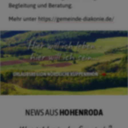
Begleitung und Beratung.
Mehr unter
https://gemeinde-diakonie.de/
Hier will ich leben -
hier will ich sein...
URLAUBSREGION NÖRDLICHE KUPPENRHÖN
NEWS AUS
HOHENRODA