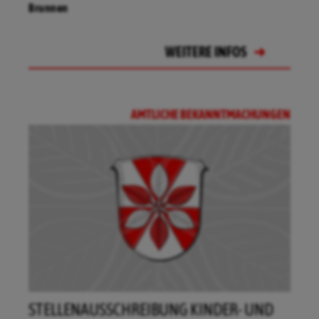
WEITERE INFOS
Brunnen
WEITERE INFOS
WEITERE INFOS
WEITERE INFOS
22.08.2026
Feuerwehrhaus in Ransbach
WEITERE INFOS
AMTLICHE BEKANNTMACHUNGEN
STELLENAUSSCHREIBUNG KINDER- UND