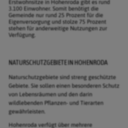
Erstwohnsitze in Hohenroda gibt es rund
3.100 Einwohner. Somit benötigt die
Gemeinde nur rund 25 Prozent für die
Eigenversorgung und stolze 75 Prozent
stehen für anderweitige Nutzungen zur
Verfügung.
NATURSCHUTZGEBIETE IN HOHENRODA
Naturschutzgebiete sind streng geschützte
Gebiete. Sie sollen einen besonderen Schutz
von Lebensräumen und den darin
wildlebenden Pflanzen- und Tierarten
gewährleisten.
Hohenroda verfügt über mehrere