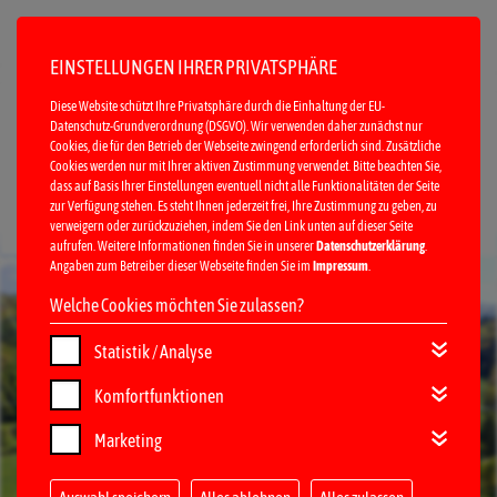
EINSTELLUNGEN IHRER PRIVATSPHÄRE
Diese Website schützt Ihre Privatsphäre durch die Einhaltung der EU-
Datenschutz-Grundverordnung (DSGVO). Wir verwenden daher zunächst nur
Cookies, die für den Betrieb der Webseite zwingend erforderlich sind. Zusätzliche
Cookies werden nur mit Ihrer aktiven Zustimmung verwendet. Bitte beachten Sie,
dass auf Basis Ihrer Einstellungen eventuell nicht alle Funktionalitäten der Seite
zur Verfügung stehen. Es steht Ihnen jederzeit frei, Ihre Zustimmung zu geben, zu
verweigern oder zurückzuziehen, indem Sie den Link unten auf dieser Seite
MENÜ
aufrufen. Weitere Informationen finden Sie in unserer
Datenschutzerklärung
.
Angaben zum Betreiber dieser Webseite finden Sie im
Impressum
.
Welche Cookies möchten Sie zulassen?
Statistik / Analyse
Komfortfunktionen
Marketing