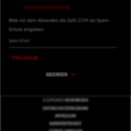
Datenschutzerklärung
.
Bitte vor dem Absenden die Zahl 2339 als Spam-
Schutz eingeben:
* Pflichtfeld
ABSENDEN
© GEMEINDE
HOHENRODA
DATENSCHUTZERKLÄRUNG
IMPRESSUM
BARRIEREFREIHEIT
COOKIES ANPASSEN