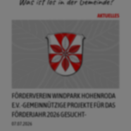
Was ist los in der Gemeinde?
AKTUELLES
FÖRDERVEREIN WINDPARK HOHENRODA
E.V. -GEMEINNÜTZIGE PROJEKTE FÜR DAS
FÖRDERJAHR 2026 GESUCHT-
07.07.2026