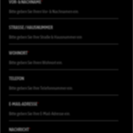
VOR- & NACHNAME
*
STRASSE / HAUSNUMMER
WOHNORT
*
TELEFON
E-MAIL-ADRESSE
*
NACHRICHT
*