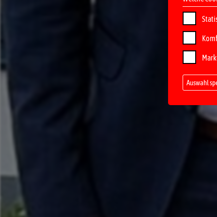
Stati
Komf
Mark
Auswahl sp