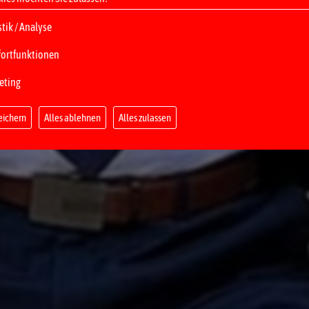
stik / Analyse
ortfunktionen
eting
eichern
Alles ablehnen
Alles zulassen