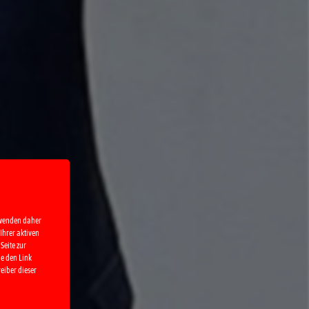
rwenden daher
Ihrer aktiven
Seite zur
ie den Link
eiber dieser