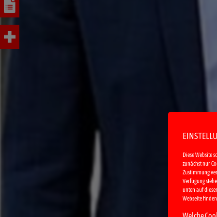
EINSTELL
Diese Website s
zunächst nur Coo
Zustimmung verwe
Verfügung stehen
unten auf dieser
Webseite finden
Welche Cook