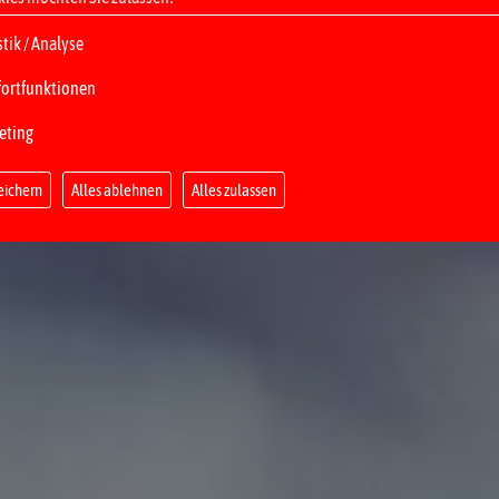
stik / Analyse
ortfunktionen
eting
eichern
Alles ablehnen
Alles zulassen