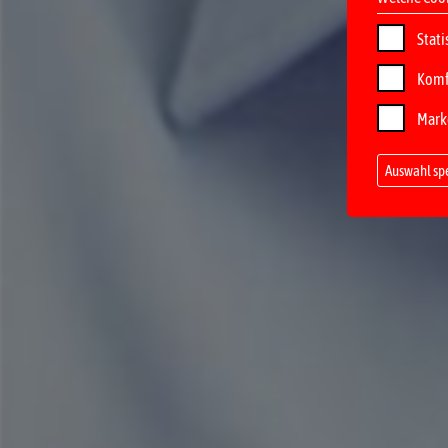
Stati
Komf
Mark
Auswahl sp