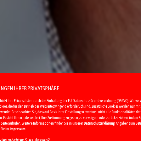
UNGEN IHRER PRIVATSPHÄRE
chützt Ihre Privatsphäre durch die Einhaltung der EU-Datenschutz-Grundverordnung (DSGVO). Wir ve
kies, die für den Betrieb der Webseite zwingend erforderlich sind. Zusätzliche Cookies werden nur mit 
ndet. Bitte beachten Sie, dass auf Basis Ihrer Einstellungen eventuell nicht alle Funktionalitäten der 
. Es steht Ihnen jederzeit frei, Ihre Zustimmung zu geben, zu verweigern oder zurückzuziehen, indem S
 Seite aufrufen. Weitere Informationen finden Sie in unserer
Datenschutzerklärung
. Angaben zum Betr
 Sie im
Impressum
.
ies möchten Sie zulassen?