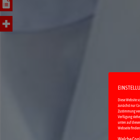
EINSTELL
Diese Website s
zunächst nur Coo
Zustimmung verwe
Verfügung stehen
unten auf dieser
Webseite finden
Welche Cook