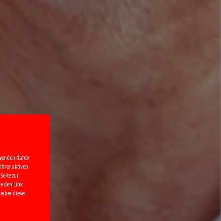
rwenden daher
Ihrer aktiven
Seite zur
ie den Link
eiber dieser