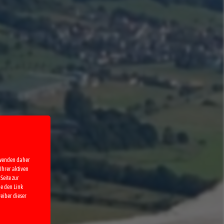
rwenden daher
Ihrer aktiven
Seite zur
ie den Link
eiber dieser