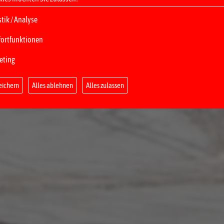
stik / Analyse
ortfunktionen
eting
eichern
Alles ablehnen
Alles zulassen