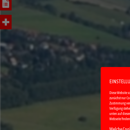
EINSTELL
Diese Website s
zunächst nur Coo
Zustimmung verwe
Verfügung stehen
unten auf dieser
Webseite finden
Welche Cook