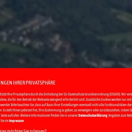
UNGEN IHRER PRIVATSPHÄRE
chützt Ihre Privatsphäre durch die Einhaltung der EU-Datenschutz-Grundverordnung (DSGVO). Wir ve
kies, die für den Betrieb der Webseite zwingend erforderlich sind. Zusätzliche Cookies werden nur mit 
ndet. Bitte beachten Sie, dass auf Basis Ihrer Einstellungen eventuell nicht alle Funktionalitäten der 
. Es steht Ihnen jederzeit frei, Ihre Zustimmung zu geben, zu verweigern oder zurückzuziehen, indem S
 Seite aufrufen. Weitere Informationen finden Sie in unserer
Datenschutzerklärung
. Angaben zum Betr
 Sie im
Impressum
.
ies möchten Sie zulassen?