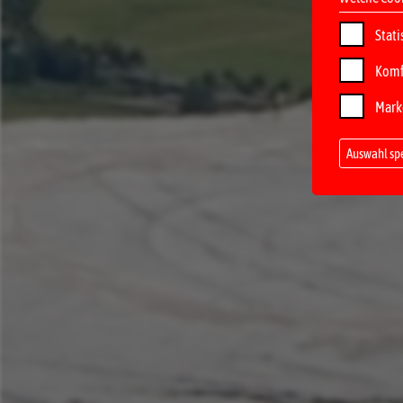
Stati
Komf
Mark
Auswahl sp