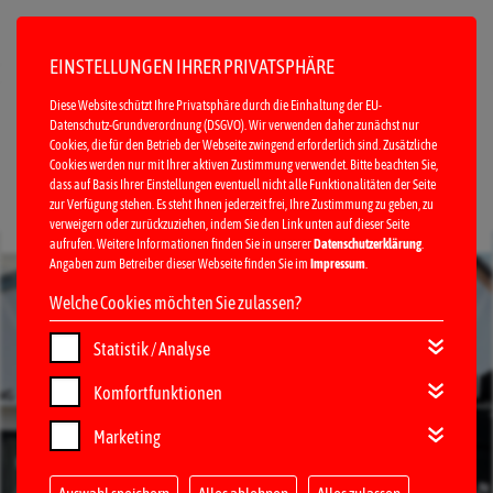
EINSTELLUNGEN IHRER PRIVATSPHÄRE
Diese Website schützt Ihre Privatsphäre durch die Einhaltung der EU-
Datenschutz-Grundverordnung (DSGVO). Wir verwenden daher zunächst nur
Cookies, die für den Betrieb der Webseite zwingend erforderlich sind. Zusätzliche
Cookies werden nur mit Ihrer aktiven Zustimmung verwendet. Bitte beachten Sie,
dass auf Basis Ihrer Einstellungen eventuell nicht alle Funktionalitäten der Seite
zur Verfügung stehen. Es steht Ihnen jederzeit frei, Ihre Zustimmung zu geben, zu
verweigern oder zurückzuziehen, indem Sie den Link unten auf dieser Seite
MENÜ
aufrufen. Weitere Informationen finden Sie in unserer
Datenschutzerklärung
.
Angaben zum Betreiber dieser Webseite finden Sie im
Impressum
.
Welche Cookies möchten Sie zulassen?
Statistik / Analyse
Komfortfunktionen
Marketing