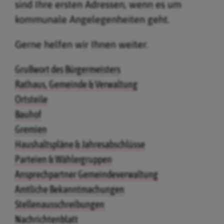
sind Ihre ersten Adressen, wenn es um
kommunale Angelegenheiten geht.
Gerne helfen wir Ihnen weiter.
Grußwort des Bürgermeisters
Rathaus, Gemeinde & Verwaltung
Ortsteile
Bauhof
Gremien
Haushaltspläne & Jahresabschlüsse
Parteien & Wählergruppen
Ansprechpartner Gemeindeverwaltung
Amtliche Bekanntmachungen
Stellenausschreibungen
Nachrichtenblatt