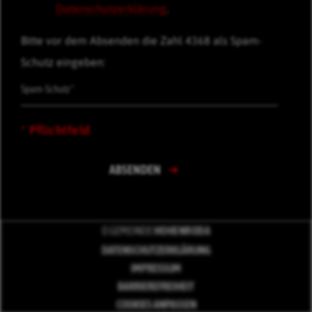
Datenschutzerklärung
.
Bitte vor dem Absenden die Zahl 4368 als Spam-
Schutz eingeben:
* Pflichtfeld
ABSENDEN
© GEMEINDE
HOHENRODA
DATENSCHUTZERKLÄRUNG
IMPRESSUM
BARRIEREFREIHEIT
COOKIES ANPASSEN