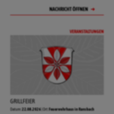
NACHRICHT ÖFFNEN
NACHRICHT ÖFFNEN
NACHRICHT ÖFFNEN
VERANSTALTUNGEN
NACHRICHT ÖFFNEN
09.08.2026
Dorfmitte Ransbach - Am
GRILLFEIER
Brunnen
12.08.2026
Bürgersaal Mansbach
Datum:
22.08.2026
| Ort:
Feuerwehrhaus in Ransbach
29.08.2026
Bürgerbegegnungsstätte Hofreite