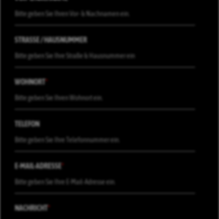
STRASSE / HAUSNUMMER
WOHNORT
*
TELEFON
E-MAIL-ADRESSE
*
NACHRICHT
*