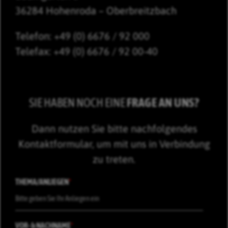
36284 Hohenroda – Oberbreitzbach
Telefon: +49 (0) 6676 / 92 000
Telefax: +49 (0) 6676 / 92 00-40
SIE HABEN NOCH EINE
FRAGE AN UNS?
Dann nutzen Sie bitte nachfolgendes
Kontaktformular, um mit uns in Verbindung
zu treten.
THEMA/ANLIEGEN
*
VOR- & NACHNAME
*