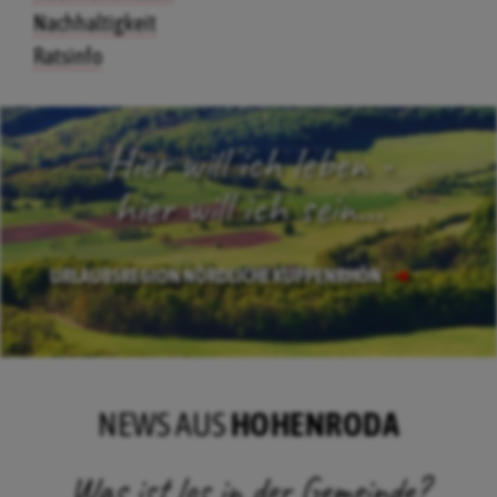
Nachhaltigkeit
Ratsinfo
Hier will ich leben -
hier will ich sein...
URLAUBSREGION NÖRDLICHE KUPPENRHÖN
NEWS AUS
HOHENRODA
Was ist los in der Gemeinde?