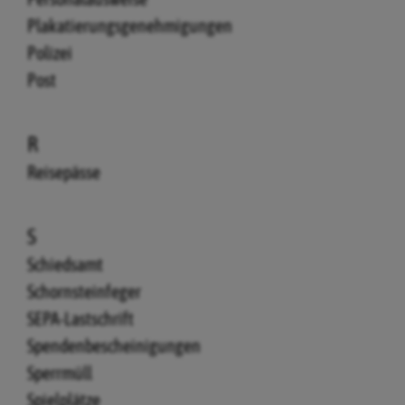
Plakatierungsgenehmigungen
Polizei
Post
R
Reisepässe
S
Schiedsamt
Schornsteinfeger
SEPA-Lastschrift
Spendenbescheinigungen
Sperrmüll
Spielplätze