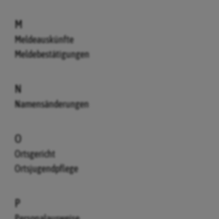
M
Meldeauskünfte
Meldebestätigungen
N
Namensänderungen
O
Ortsgericht
Ortsjugendpflege
P
Personalausweise