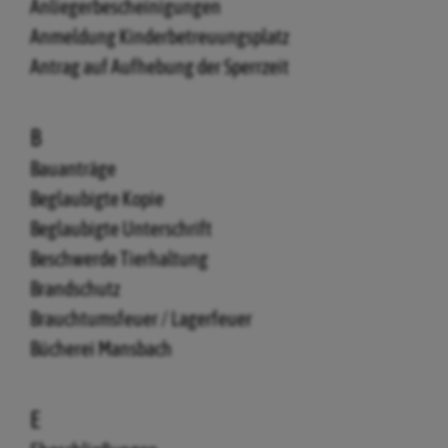
Anliegerbescheinigungen
Anmeldung Kinderbetreuungsplatz
Antrag auf Aufhebung der Sperrzeit
B
Bauanträge
Beglaubigte Kopie
Beglaubigte Unterschrift
Beschwerde Tierhaltung
Brandschutz
Brauchtumsfeuer / Lagerfeuer
Bücherei Mansbach
E