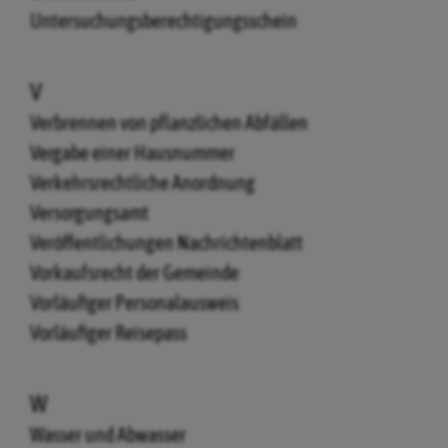
Untersuchungsberechtigungsschein
V
Verbrennen von pflanzlichen Abfällen
Vergabe einer Hausnummer
Verkehrsrechtliche Anordnung
Versorgungsamt
Veröffentlichungen Nachrichtenblatt
Vorkaufsrecht der Gemeinde
Vorläufiger Personalausweis
Vorläufiger Reisepass
W
Wasser und Abwasser