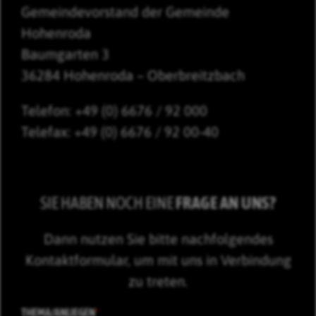
Gemeindevorstand der Gemeinde
Hohenroda
Baumgarten 3
36284 Hohenroda – Oberbreitzbach
Telefon: +49 (0) 6676 / 92 000
Telefax: +49 (0) 6676 / 92 00-40
SIE HABEN NOCH EINE
FRAGE AN UNS?
Dann nutzen Sie bitte nachfolgendes
Kontaktformular, um mit uns in Verbindung
zu treten.
THEMA/ANLIEGEN
*