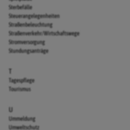
Sterbefälle
Steuerangelegenheiten
Straßenbeleuchtung
Straßenverkehr/Wirtschaftswege
Stromversorgung
Stundungsanträge
T
Tagespflege
Tourismus
U
Ummeldung
Umweltschutz