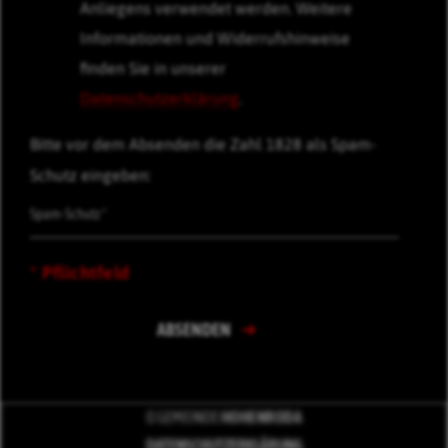
Anliegens verwendet werden. Weitere
Informationen und Widerrufshinweise
finden Sie in unserer
Datenschutzerklärung
.
Bitte vor dem Absenden die Zahl 1828 als Spam-
Schutz eingeben:
* Pflichtfeld
ABSENDEN
© GEMEINDE
HOHENRODA
DATENSCHUTZERKLÄRUNG