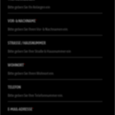
VOR- & NACHNAME
*
STRASSE / HAUSNUMMER
WOHNORT
*
TELEFON
E-MAIL-ADRESSE
*