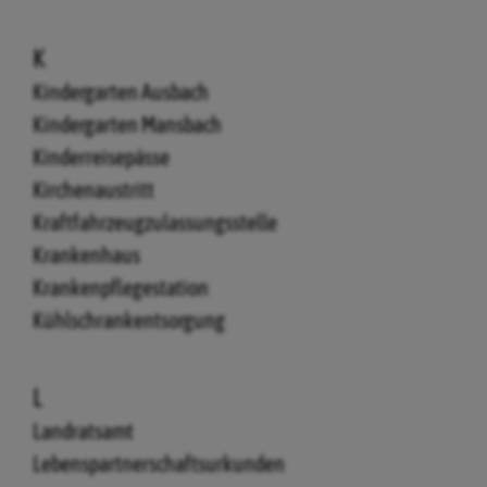
K
Kindergarten Ausbach
Kindergarten Mansbach
Kinderreisepässe
Kirchenaustritt
Kraftfahrzeugzulassungsstelle
Krankenhaus
Krankenpflegestation
Kühlschrankentsorgung
L
Landratsamt
Lebenspartnerschaftsurkunden