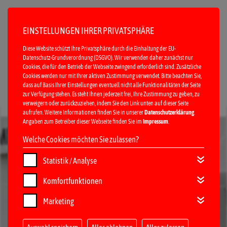
EINSTELLUNGEN IHRER PRIVATSPHÄRE
Diese Website schützt Ihre Privatsphäre durch die Einhaltung der EU-
Datenschutz-Grundverordnung (DSGVO). Wir verwenden daher zunächst nur
Cookies, die für den Betrieb der Webseite zwingend erforderlich sind. Zusätzliche
Cookies werden nur mit Ihrer aktiven Zustimmung verwendet. Bitte beachten Sie,
dass auf Basis Ihrer Einstellungen eventuell nicht alle Funktionalitäten der Seite
zur Verfügung stehen. Es steht Ihnen jederzeit frei, Ihre Zustimmung zu geben, zu
verweigern oder zurückzuziehen, indem Sie den Link unten auf dieser Seite
MENÜ
aufrufen. Weitere Informationen finden Sie in unserer
Datenschutzerklärung
.
Angaben zum Betreiber dieser Webseite finden Sie im
Impressum
.
Welche Cookies möchten Sie zulassen?
Statistik / Analyse
Komfortfunktionen
Marketing