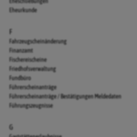
Eheschließungen
Eheurkunde
F
Fahrzeugscheinänderung
Finanzamt
Fischereischeine
Friedhofsverwaltung
Fundbüro
Führerscheinanträge
Führerscheinanträge / Bestätigungen Meldedaten
Führungszeugnisse
G
Gaststättenerlaubnisse