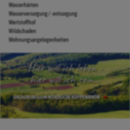
Wasserhärten
Wasserversorgung / -entsorgung
Wertstoffhof
Wildschaden
Wohnungsangelegenheiten
Hier will ich leben -
hier will ich sein...
URLAUBSREGION NÖRDLICHE KUPPENRHÖN