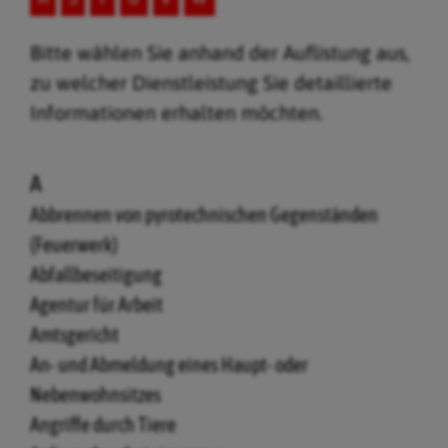
Bitte wählen Sie anhand der Auflistung aus,
zu welcher Dienstleistung Sie detaillierte
Informationen erhalten möchten.
A
Abbrennen von pyrotechnischen Gegenständen
(Feuerwerk)
Abfallbeseitigung
Agentur für Arbeit
Amtsgericht
An- und Abmeldung eines Haupt- oder
Nebenwohnsitzes
Angriffe durch Tiere