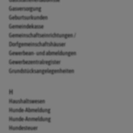
Gasversorgung
Geburtsurkunden
Gemeindekasse
Gemeinschaftseinrichtungen /
Dorfgemeinschaftshäuser
Gewerbean- und abmeldungen
Gewerbezentralregister
Grundstücksangelegenheiten
H
Haushaltswesen
Hunde-Abmeldung
Hunde-Anmeldung
Hundesteuer