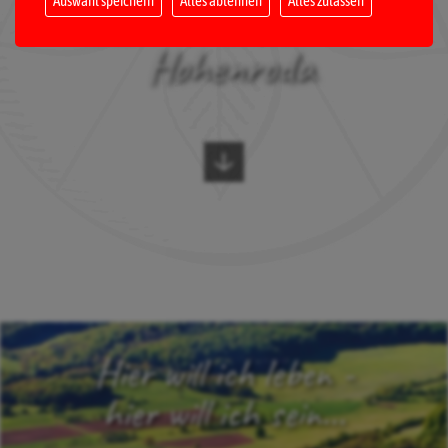
Auswahl speichern
Alles ablehnen
Alles zulassen
WAHLEN IM TOURISMUSORT
Hohenroda
Hier will ich leben -
hier will ich sein...