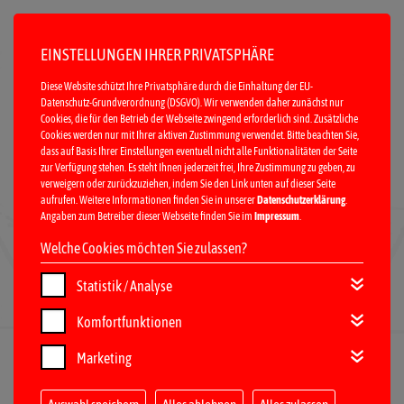
EINSTELLUNGEN IHRER PRIVATSPHÄRE
Diese Website schützt Ihre Privatsphäre durch die Einhaltung der EU-
Datenschutz-Grundverordnung (DSGVO). Wir verwenden daher zunächst nur
Cookies, die für den Betrieb der Webseite zwingend erforderlich sind. Zusätzliche
Cookies werden nur mit Ihrer aktiven Zustimmung verwendet. Bitte beachten Sie,
dass auf Basis Ihrer Einstellungen eventuell nicht alle Funktionalitäten der Seite
zur Verfügung stehen. Es steht Ihnen jederzeit frei, Ihre Zustimmung zu geben, zu
verweigern oder zurückzuziehen, indem Sie den Link unten auf dieser Seite
MENÜ
aufrufen. Weitere Informationen finden Sie in unserer
Datenschutzerklärung
.
Angaben zum Betreiber dieser Webseite finden Sie im
Impressum
.
Welche Cookies möchten Sie zulassen?
Statistik / Analyse
Komfortfunktionen
Marketing