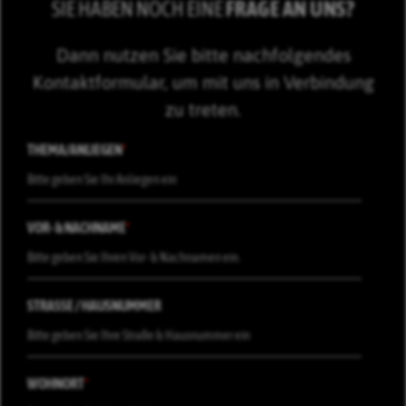
SIE HABEN NOCH EINE
FRAGE AN UNS?
Dann nutzen Sie bitte nachfolgendes
Kontaktformular, um mit uns in Verbindung
zu treten.
THEMA/ANLIEGEN
*
VOR- & NACHNAME
*
STRASSE / HAUSNUMMER
WOHNORT
*