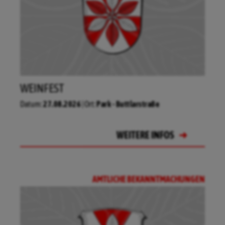
12.08.2026
Bürgersaal Mansbach
WEINFEST
22.08.2026
Feuerwehrhaus in Ransbach
Datum:
27.08.2026
| Ort:
Park - Buttlarstraße
30.08.2026
Bahnhof Ransbach
WEITERE INFOS
WEITERE INFOS
WEITERE INFOS
WEITERE INFOS
29.08.2026
Bürgerbegegnungsstätte Hofreite
Ausbach
AMTLICHE BEKANNTMACHUNGEN
WEITERE INFOS