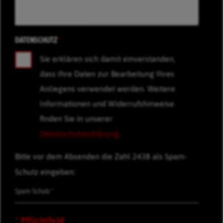
DATENSCHUTZ
*
Sie erklären sich damit einverstanden,
dass Ihre Daten zur Bearbeitung Ihres
Anliegens verwendet werden. Weitere
Informationen und Widerrufshinweise
finden Sie in unserer
Datenschutzerklärung
.
Bitte vor dem Absenden die Zahl 2438 als Spam-
Schutz eingeben:
* Pflichtfeld