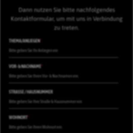
Dann nutzen Sie bitte nachfolgendes
Kontaktformular, um mit uns in Verbindung
zu treten.
THEMA/ANLIEGEN
*
VOR- & NACHNAME
*
STRASSE / HAUSNUMMER
WOHNORT
*