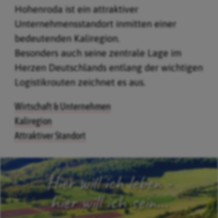
Hohenroda ist ein attraktiver
Unternehmensstandort inmitten einer
bedeutenden Kaliregion.
Besonders auch seine zentrale Lage im
Herzen Deutschlands entlang der wichtigen
Logistikrouten zeichnet es aus.
Wirtschaft & Unternehmen
Kaliregion
Attraktiver Standort
Hier will ich leben -
hier will ich sein...