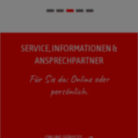
SERVICE, INFORMATIONEN &
ANSPRECHPARTNER
Für Sie da: Online oder
persönlich.
ONLINE-SERVICES