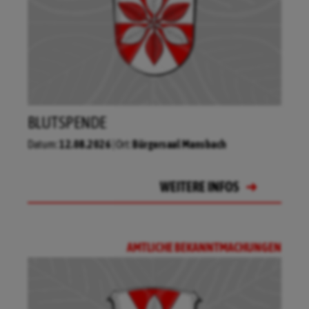
06.08.2026
Grillplatz am Sandloch
BLUTSPENDE
09.08.2026
Dorfmitte Ransbach - Am
Datum:
12.08.2026
| Ort:
Bürgersaal Mansbach
27.08.2026
Park - Buttlarstraße
WEITERE INFOS
Brunnen
WEITERE INFOS
WEITERE INFOS
WEITERE INFOS
22.08.2026
Feuerwehrhaus in Ransbach
AMTLICHE BEKANNTMACHUNGEN
WEITERE INFOS