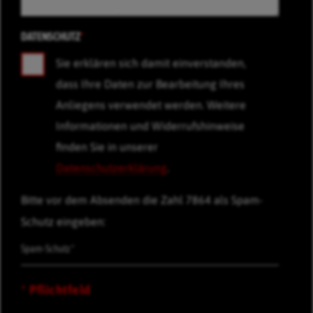
DATENSCHUTZ
*
Sie erklären sich damit einverstanden,
dass Ihre Daten zur Bearbeitung Ihres
Anliegens verwendet werden. Weitere
Informationen und Widerrufshinweise
finden Sie in unserer
Datenschutzerklärung
.
Bitte vor dem Absenden die Zahl 7864 als Spam-
Schutz eingeben:
* Pflichtfeld