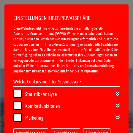
EINSTELLUNGEN IHRER PRIVATSPHÄRE
Diese Website schützt Ihre Privatsphäre durch die Einhaltung der EU-
Datenschutz-Grundverordnung (DSGVO). Wir verwenden daher zunächst nur
Cookies, die für den Betrieb der Webseite zwingend erforderlich sind. Zusätzliche
Cookies werden nur mit Ihrer aktiven Zustimmung verwendet. Bitte beachten Sie,
dass auf Basis Ihrer Einstellungen eventuell nicht alle Funktionalitäten der Seite
zur Verfügung stehen. Es steht Ihnen jederzeit frei, Ihre Zustimmung zu geben, zu
verweigern oder zurückzuziehen, indem Sie den Link unten auf dieser Seite
MENÜ
aufrufen. Weitere Informationen finden Sie in unserer
Datenschutzerklärung
.
Angaben zum Betreiber dieser Webseite finden Sie im
Impressum
.
Welche Cookies möchten Sie zulassen?
Statistik / Analyse
Komfortfunktionen
Marketing